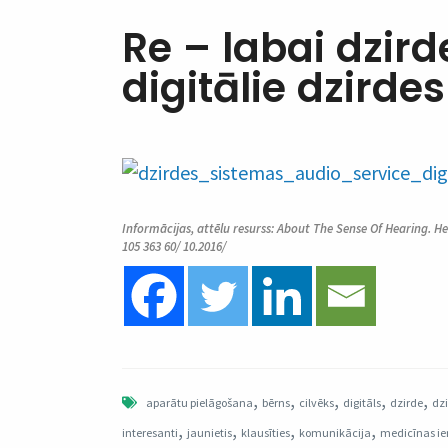
Re – labai dzird
digitālie dzirde
Informācijas, attēlu resurss: About The Sense Of Hearing. He
105 363 60/ 10.2016/
,
,
,
,
,
aparātu pielāgošana
bērns
cilvēks
digitāls
dzirde
dzi
,
,
,
,
interesanti
jaunietis
klausīties
komunikācija
medicīnas ie