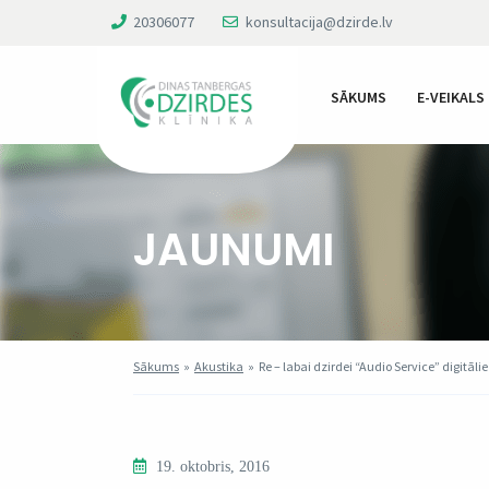
20306077
konsultacija@dzirde.lv
SĀKUMS
E-VEIKALS
JAUNUMI
Sākums
»
Akustika
»
Re – labai dzirdei “Audio Service” digitāl
19. oktobris, 2016