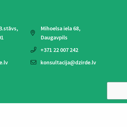
 3.stāvs,
Mihoelsa iela 68,
01
Daugavpils
+371
22 007 242
e.lv
konsultacija@dzirde.lv