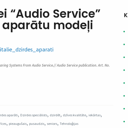
ei “Audio Service”
K
s aparātu modeļi
aring Systems From Audio Service.// Audio Service publication. Art. No.
,
,
,
,
,
rdes aparāti
Dzirdes speciālists
dzirdēt
dzīves kvalitāte
iekārtas
,
,
,
,
rīces
pieaugušais
pusaudzis
seniors
Tehnoloģijas