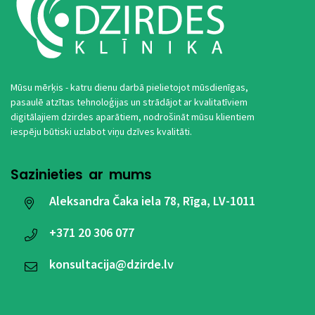
Mūsu mērķis - katru dienu darbā pielietojot mūsdienīgas,
pasaulē atzītas tehnoloģijas un strādājot ar kvalitatīviem
digitālajiem dzirdes aparātiem, nodrošināt mūsu klientiem
iespēju būtiski uzlabot viņu dzīves kvalitāti.
Sazinieties ar mums
Aleksandra Čaka iela 78, Rīga, LV-1011
+371
20 306 077
konsultacija@dzirde.lv