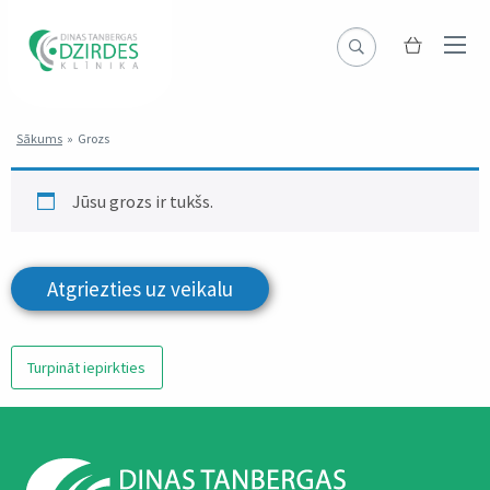
Sākums
»
Grozs
Jūsu grozs ir tukšs.
Atgriezties uz veikalu
Turpināt iepirkties