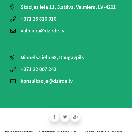
Stacijas iela 11, 3.stāvs, Valmiera, LV-4201
+371
25 810 010
valmiera@dzirde.lv
Mihoelsa iela 68, Daugavpils
+371
22 007 242
konsultacija@dzirde.lv
Privātuma politika
Noteikumi un nosacījumi
Biežāk uzdotie jautājumi