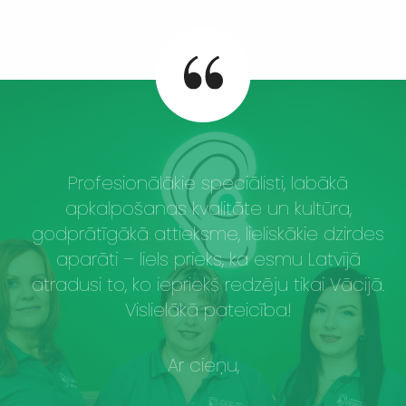
v
Profesionālākie speciālisti, labākā
apkalpošanas kvalitāte un kultūra,
godprātīgākā attieksme, lieliskākie dzirdes
aparāti – liels prieks, ka esmu Latvijā
atradusi to, ko iepriekš redzēju tikai Vācijā.
Vislielākā pateicība!
Ar cieņu,