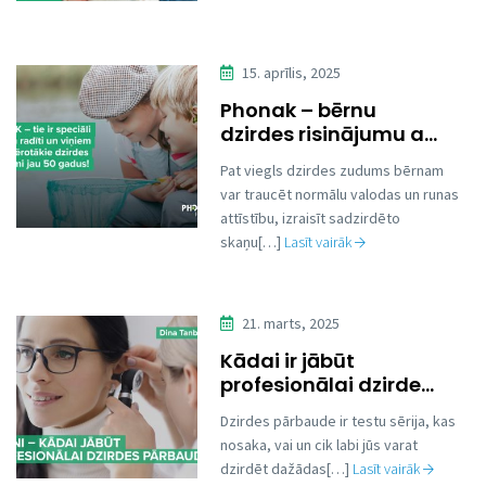
15. aprīlis, 2025
Phonak – bērnu
dzirdes risinājumu a...
Pat viegls dzirdes zudums bērnam
var traucēt normālu valodas un runas
attīstību, izraisīt sadzirdēto
skaņu[…]
Lasīt vairāk
21. marts, 2025
Kādai ir jābūt
profesionālai dzirde...
Dzirdes pārbaude ir testu sērija, kas
nosaka, vai un cik labi jūs varat
dzirdēt dažādas[…]
Lasīt vairāk