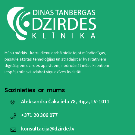
Mūsu mērķis - katru dienu darbā pielietojot mūsdienīgas,
pasaulē atzītas tehnoloģijas un strādājot ar kvalitatīviem
digitālajiem dzirdes aparātiem, nodrošināt mūsu klientiem
iespēju būtiski uzlabot viņu dzīves kvalitāti.
Sazinieties ar mums
Aleksandra Čaka iela 78, Rīga, LV-1011
+371
20 306 077
konsultacija@dzirde.lv