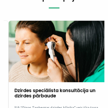
Dzirdes speciālista konsultācija un
dzirdes pārbaude
ar
SIA “Dinas Tanbergas dzirdes klīnika” veic tīra toņa