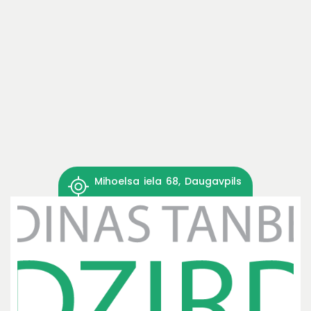
Mihoelsa iela 68, Daugavpils