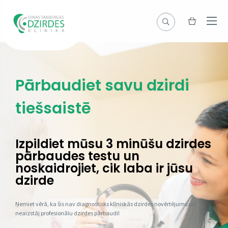
Pārbaudiet savu dzirdi
tiešsaistē
Izpildiet mūsu 3 minūšu dzirdes
pārbaudes testu un
noskaidrojiet, cik laba ir jūsu
dzirde
Ņemiet vērā, ka šis nav diagnostisks klīniskās dzirdes novērtējums un
neaizstāj profesionālu dzirdes pārbaudi!