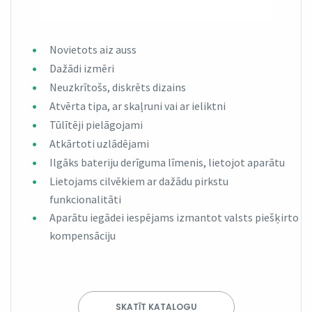
Novietots aiz auss
Dažādi izmēri
Neuzkrītošs, diskrēts dizains
Atvērta tipa, ar skaļruni vai ar ieliktni
Tūlītēji pielāgojami
Atkārtoti uzlādējami
Ilgāks bateriju derīguma līmenis, lietojot aparātu
Lietojams cilvēkiem ar dažādu pirkstu
funkcionalitāti
Aparātu iegādei iespējams izmantot valsts piešķirto
kompensāciju