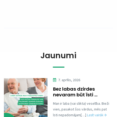
Jaunumi
7. aprīlis, 2026
Bez labas dzirdes
nevaram būt īsti ...
Man ir laba (vai slikta) veselība. Bieži
vien, pasakot šos vārdus, mēs pat
īsti nepadomājam[…]
Lasīt vairāk