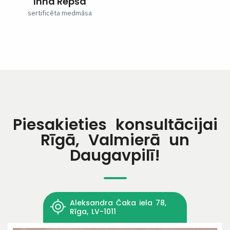
Inna Repša
sertificēta medmāsa
Piesakieties konsultācijai
Rīgā, Valmierā un
Daugavpilī!
Aleksandra Čaka iela 78,
Rīga, LV-1011