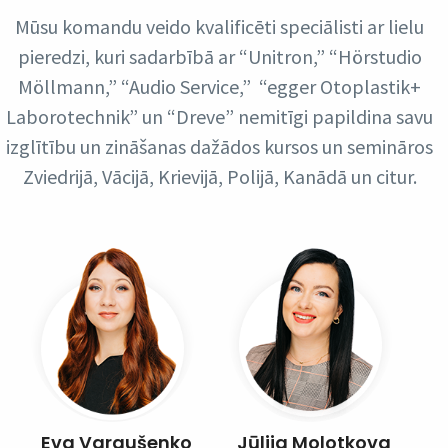
Mūsu komandu veido kvalificēti speciālisti ar lielu
pieredzi, kuri sadarbībā ar “Unitron,” “Hörstudio
Möllmann,” “Audio Service,” “egger Otoplastik+
Laborotechnik” un “Dreve” nemitīgi papildina savu
izglītību un zināšanas dažādos kursos un semināros
Zviedrijā, Vācijā, Krievijā, Polijā, Kanādā un citur.
Eva Vargušenko
Jūlija Molotkova