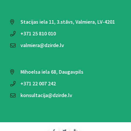
Stacijas iela 11, 3.stāvs, Valmiera, LV-4201
+371
25 810 010
valmiera@dzirde.lv
Mihoelsa iela 68, Daugavpils
+371
22 007 242
konsultacija@dzirde.lv