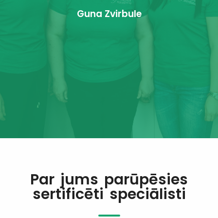
Guna Zvirbule
n
m
Par jums parūpēsies
sertificēti speciālisti