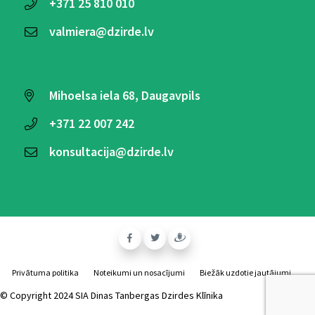
+371
25 810 010
valmiera@dzirde.lv
Mihoelsa iela 68, Daugavpils
+371
22 007 242
konsultacija@dzirde.lv
Privātuma politika
Noteikumi un nosacījumi
Biežāk uzdotie jautājumi
© Copyright 2024 SIA Dinas Tanbergas Dzirdes Klīnika