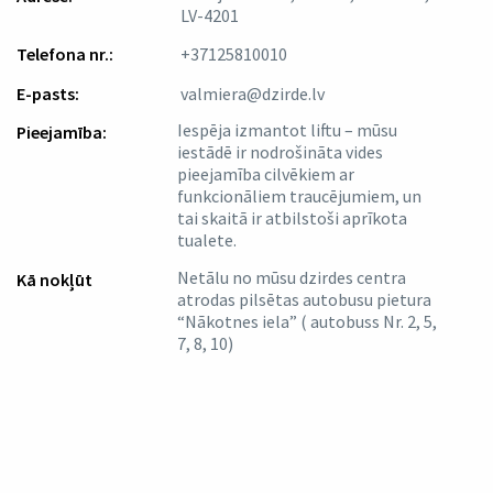
LV-4201
Telefona nr.:
+37125810010
E-pasts:
valmiera@dzirde.lv
Iespēja izmantot liftu – mūsu
Pieejamība:
iestādē ir nodrošināta vides
pieejamība cilvēkiem ar
funkcionāliem traucējumiem, un
tai skaitā ir atbilstoši aprīkota
tualete.
Netālu no mūsu dzirdes centra
Kā nokļūt
atrodas pilsētas autobusu pietura
“Nākotnes iela” ( autobuss Nr. 2, 5,
7, 8, 10)