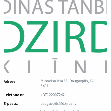
Mihoelsa iela 68, Daugavpils, LV-
Adrese:
5401
Telefona nr.:
+37122007242
E-pasts:
daugavpils@dzirde.lv