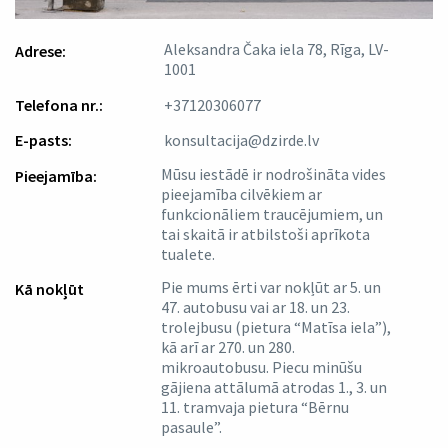
Aleksandra Čaka iela 78, Rīga, LV-
Adrese:
1001
Telefona nr.:
+37120306077
E-pasts:
konsultacija@dzirde.lv
Mūsu iestādē ir nodrošināta vides
Pieejamība:
pieejamība cilvēkiem ar
funkcionāliem traucējumiem, un
tai skaitā ir atbilstoši aprīkota
tualete.
Pie mums ērti var nokļūt ar 5. un
Kā nokļūt
47. autobusu vai ar 18. un 23.
trolejbusu (pietura “Matīsa iela”),
kā arī ar 270. un 280.
mikroautobusu. Piecu minūšu
gājiena attālumā atrodas 1., 3. un
11. tramvaja pietura “Bērnu
pasaule”.