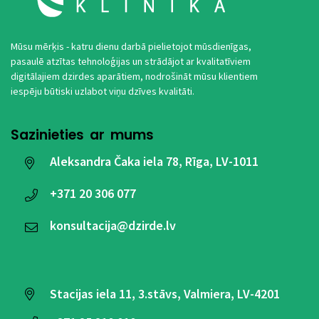
Mūsu mērķis - katru dienu darbā pielietojot mūsdienīgas,
pasaulē atzītas tehnoloģijas un strādājot ar kvalitatīviem
digitālajiem dzirdes aparātiem, nodrošināt mūsu klientiem
iespēju būtiski uzlabot viņu dzīves kvalitāti.
Sazinieties ar mums
Aleksandra Čaka iela 78, Rīga, LV-1011
+371
20 306 077
konsultacija@dzirde.lv
Stacijas iela 11, 3.stāvs, Valmiera, LV-4201