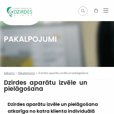
PAKALPOJUMI
Sākums
»
Pakalpojums
»
Dzirdes aparātu izvēle un pielāgošana
Dzirdes aparātu izvēle un
pielāgošana
Dzirdes aparātu izvēle un pielāgošana
atkarīga no katra klienta individuālā