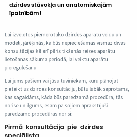
dzirdes stāvokļa un anatomiskajām
īpatnībām!
Lai izvēlētos piemērotāko dzirdes aparātu veidu un
modeli, jārēķinās, ka būs nepieciešamas vismaz divas
konsultācijas kā arī pāris tikšanās reizes aparātu
lietošanas sākuma periodā, lai veiktu aparātu
pieregulēšanu.
Lai jums pašiem vai jūsu tuviniekam, kuru plānojat
pieteikt uz dzirdes konsultāciju, būtu labāk saprotams,
kas sagaidāms, kāda būs paredzamā procedūra, tās
norise un ilgums, esam pa soļiem aprakstījuši
paredzamo procedūras norisi:
Pirmā konsultācija pie dzirdes
speciālista