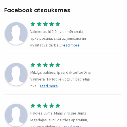
Facebook atsauksmes
Valmieras filiālē - vienmēr izcila
apkalpošana, silta uzņemšana un
kvalitatīvs darbs
...
read more
Milzīgs paldies, īpaši dakterītei Dinai
Valmierā. Tik ļoti iejūtīgi un pacietīgi
tika
...
read more
Paldies Jums. Mans vīrs pie Jums
iegādājās jaunu dzirdes aparātiņu,
daktere pielāgoja
...
read more