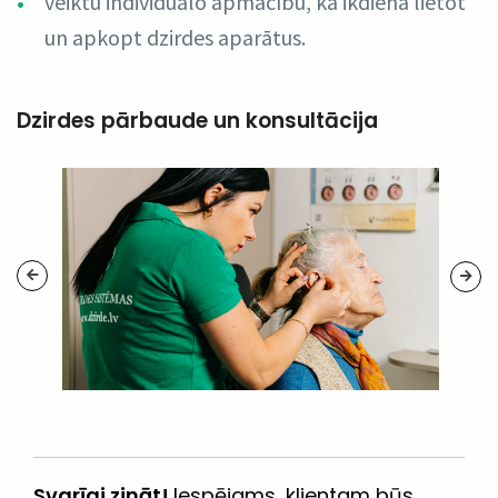
veiktu individuālo apmācību, kā ikdienā lietot
un apkopt dzirdes aparātus.
Dzirdes pārbaude un konsultācija
Svarīgi zināt!
Iespējams, klientam būs