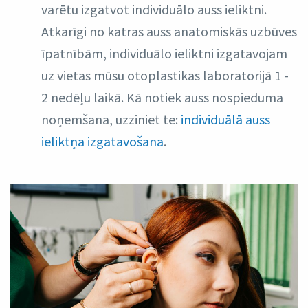
varētu izgatvot individuālo auss ieliktni.
Atkarīgi no katras auss anatomiskās uzbūves
īpatnībām, individuālo ieliktni izgatavojam
uz vietas mūsu otoplastikas laboratorijā 1 -
2 nedēļu laikā. Kā notiek auss nospieduma
noņemšana, uzziniet te:
i
ndividuālā auss
ieliktņa izgatavošana
.