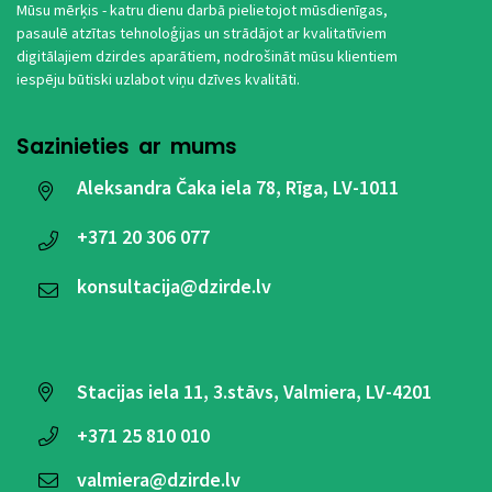
Mūsu mērķis - katru dienu darbā pielietojot mūsdienīgas,
pasaulē atzītas tehnoloģijas un strādājot ar kvalitatīviem
digitālajiem dzirdes aparātiem, nodrošināt mūsu klientiem
iespēju būtiski uzlabot viņu dzīves kvalitāti.
Sazinieties ar mums
Aleksandra Čaka iela 78, Rīga, LV-1011
+371
20 306 077
konsultacija@dzirde.lv
Stacijas iela 11, 3.stāvs, Valmiera, LV-4201
+371
25 810 010
valmiera@dzirde.lv