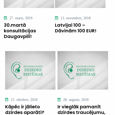
27. marts, 2019
13. novembris, 2018
30.martā
Latvijai 100 –
konsultācijas
Dāvinām 100 EUR!
Daugavpilī!
15. oktobris, 2018
28. augusts, 2018
Kāpēc ir jālieto
Ir vieglāk pamanīt
dzirdes aparāti?
dzirdes traucējumu,