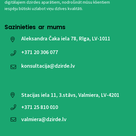
digitālajiem dzirdes aparātiem, nodrošināt mūsu klientiem
iespēju būtiski uzlabot viņu dzīves kvalitāti.
Sazinieties ar mums
Aleksandra Čaka iela 78, Rīga, LV-1011
+371
20 306 077
konsultacija@dzirde.lv
Stacijas iela 11, 3.stāvs, Valmiera, LV-4201
+371
25 810 010
valmiera@dzirde.lv