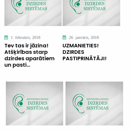
1. februāris, 2018
26. janvāris, 2018
Tev tas ir jāzina!
UZMANIETIES!
Atšķirības starp
DZIRDES
dzirdes aparātiem
PASTIPRINĀTĀJI!
un pasti...