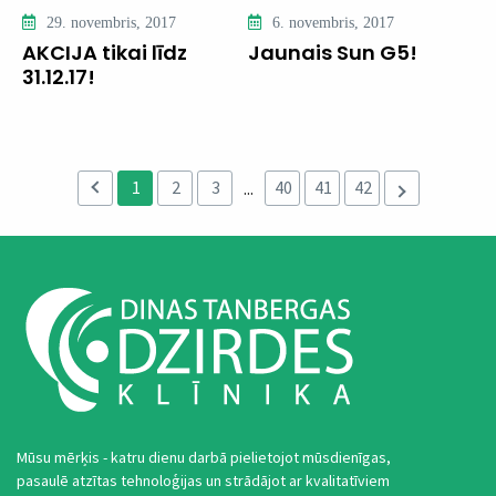
29. novembris, 2017
6. novembris, 2017
AKCIJA tikai līdz
Jaunais Sun G5!
31.12.17!
1
2
3
40
41
42
...
Mūsu mērķis - katru dienu darbā pielietojot mūsdienīgas,
pasaulē atzītas tehnoloģijas un strādājot ar kvalitatīviem