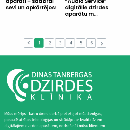
aparāti – sadzirdi
“Audio Service”
sevi un apkārtējos!
digitālie dzirdes
aparātu m...
1
2
3
4
5
6
Mūsu mērķis - katru dienu darbā pielietojot mūsdienīgas,
pasaulē atzītas tehnoloģijas un strādājot ar kvalitatīviem
digitālajiem dzirdes aparātiem, nodrošināt mūsu klientiem