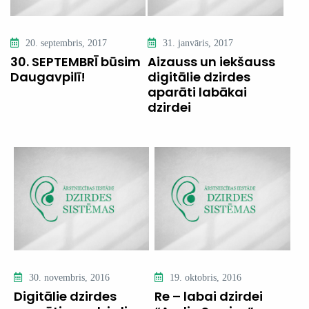
20. septembris, 2017
31. janvāris, 2017
30. SEPTEMBRĪ būsim
Aizauss un iekšauss
Daugavpilī!
digitālie dzirdes
aparāti labākai
dzirdei
30. novembris, 2016
19. oktobris, 2016
Digitālie dzirdes
Re – labai dzirdei