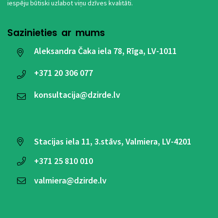
iespēju būtiski uzlabot viņu dzīves kvalitāti.
Sazinieties ar mums
Aleksandra Čaka iela 78, Rīga, LV-1011
+371
20 306 077
konsultacija@dzirde.lv
Stacijas iela 11, 3.stāvs, Valmiera, LV-4201
+371
25 810 010
valmiera@dzirde.lv