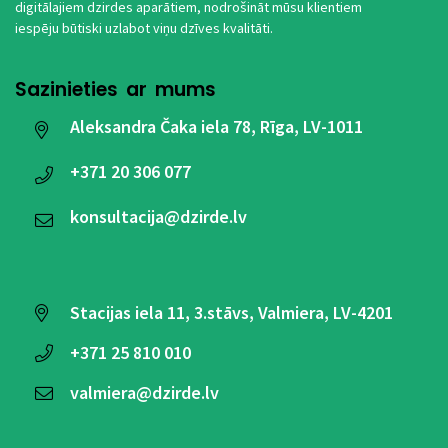
digitālajiem dzirdes aparātiem, nodrošināt mūsu klientiem
iespēju būtiski uzlabot viņu dzīves kvalitāti.
Sazinieties ar mums
Aleksandra Čaka iela 78, Rīga, LV-1011
+371
20 306 077
konsultacija@dzirde.lv
Stacijas iela 11, 3.stāvs, Valmiera, LV-4201
+371
25 810 010
valmiera@dzirde.lv