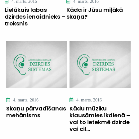
4. marts, 2016
4. marts, 2016
Lielākais labas
Kāda ir Jūsu mīļākā
dzirdes ienaidnieks –
skaņa?
troksnis
4. marts, 2016
4. marts, 2016
Skaņu pārvadīšanas
Kādu mūziku
mehānisms
klausāmies ikdienā –
vai to ietekmē dzirde
vai cil...