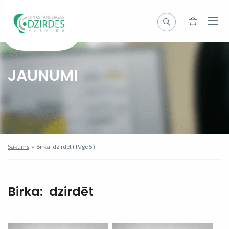
JAUNUMI
Sākums
»
Birka: dzirdēt
( Page 5 )
Birka:
dzirdēt