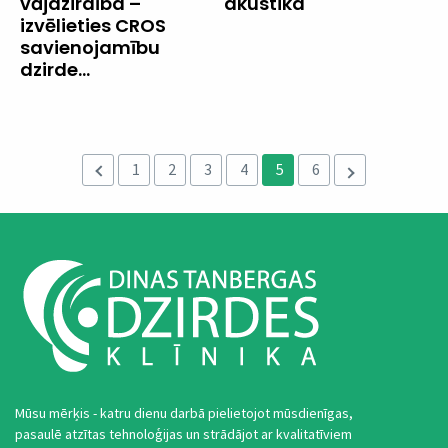
vājdzirdība –
akustika
izvēlieties CROS
savienojamību
dzirde...
1
2
3
4
5
6
Mūsu mērķis - katru dienu darbā pielietojot mūsdienīgas,
pasaulē atzītas tehnoloģijas un strādājot ar kvalitatīviem