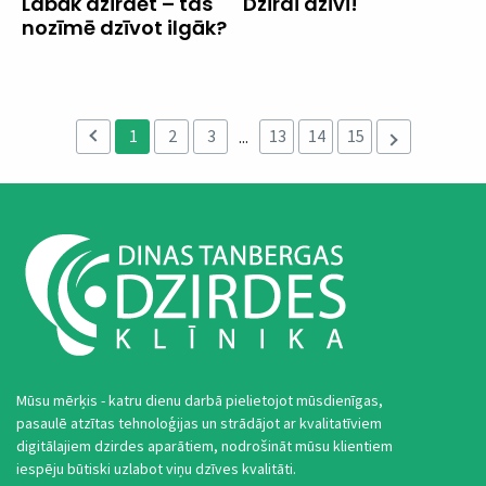
Labāk dzirdēt – tas
Dzirdi dzīvi!
nozīmē dzīvot ilgāk?
1
2
3
13
14
15
...
Mūsu mērķis - katru dienu darbā pielietojot mūsdienīgas,
pasaulē atzītas tehnoloģijas un strādājot ar kvalitatīviem
digitālajiem dzirdes aparātiem, nodrošināt mūsu klientiem
iespēju būtiski uzlabot viņu dzīves kvalitāti.