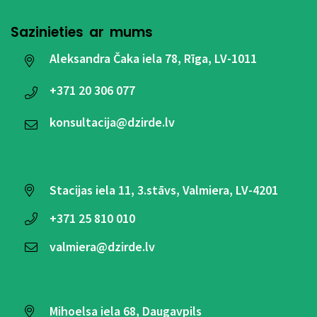
Sazinieties ar mums
Aleksandra Čaka iela 78, Rīga, LV-1011
+371
20 306 077
konsultacija@dzirde.lv
Stacijas iela 11, 3.stāvs, Valmiera, LV-4201
+371
25 810 010
valmiera@dzirde.lv
Mihoelsa iela 68, Daugavpils