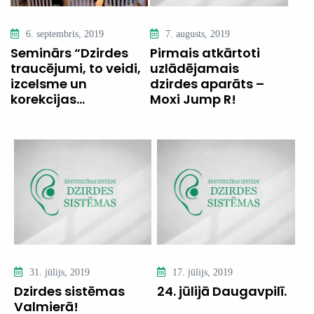
6. septembris, 2019
7. augusts, 2019
Seminārs “Dzirdes
Pirmais atkārtoti
traucējumi, to veidi,
uzlādējamais
izcelsme un
dzirdes aparāts –
korekcijas...
Moxi Jump R!
31. jūlijs, 2019
17. jūlijs, 2019
Dzirdes sistēmas
24. jūlijā Daugavpilī.
Valmierā!