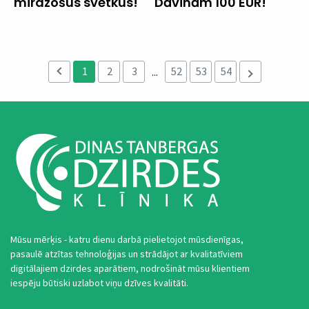
mirdzošus svētkus!
Dāvinām 100 EUR!
1
2
3
52
53
54
...
Mūsu mērķis - katru dienu darbā pielietojot mūsdienīgas,
pasaulē atzītas tehnoloģijas un strādājot ar kvalitatīviem
digitālajiem dzirdes aparātiem, nodrošināt mūsu klientiem
iespēju būtiski uzlabot viņu dzīves kvalitāti.