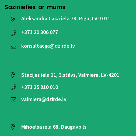
Sazinieties ar mums
Aleksandra Čaka iela 78, Rīga, LV-1011
+371
20 306 077
konsultacija@dzirde.lv
Stacijas iela 11, 3.stāvs, Valmiera, LV-4201
+371
25 810 010
valmiera@dzirde.lv
Mihoelsa iela 68, Daugavpils