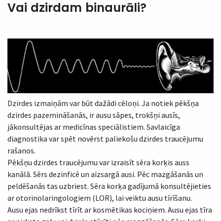
Vai dzirdam binaurāli?
Dzirdes izmaiņām var būt dažādi cēloņi. Ja notiek pēkšņa
dzirdes pazemināšanās, ir ausu sāpes, trokšņi ausīs,
jākonsultējas ar medicīnas speciālistiem. Savlaicīga
diagnostika var spēt novērst paliekošu dzirdes traucējumu
rašanos.
Pēkšņu dzirdes traucējumu var izraisīt sēra korķis auss
kanālā. Sērs dezinficē un aizsargā ausi. Pēc mazgāšanās un
peldēšanās tas uzbriest. Sēra korķa gadījumā konsultējieties
ar otorinolaringologiem (LOR), lai veiktu ausu tīrīšanu.
Ausu ejas nedrīkst tīrīt ar kosmētikas kociņiem. Ausu ejas tīra