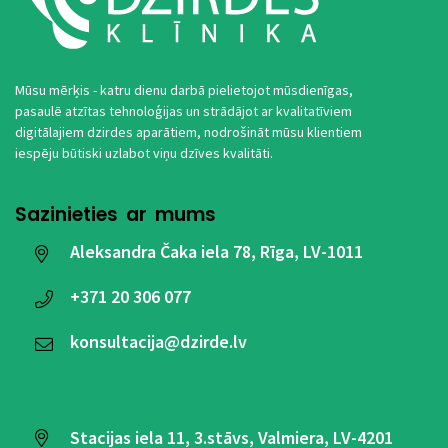
Mūsu mērķis - katru dienu darbā pielietojot mūsdienīgas,
pasaulē atzītas tehnoloģijas un strādājot ar kvalitatīviem
digitālajiem dzirdes aparātiem, nodrošināt mūsu klientiem
iespēju būtiski uzlabot viņu dzīves kvalitāti.
Sazinieties ar mums
Aleksandra Čaka iela 78, Rīga, LV-1011
+371
20 306 077
konsultacija@dzirde.lv
Stacijas iela 11, 3.stāvs, Valmiera, LV-4201