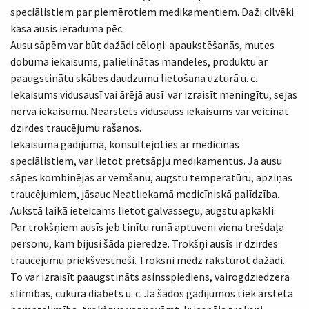
speciālistiem par piemērotiem medikamentiem. Daži cilvēki
kasa ausis ieraduma pēc.
Ausu sāpēm var būt dažādi cēloņi: apaukstēšanās, mutes
dobuma iekaisums, palielinātas mandeles, produktu ar
paaugstinātu skābes daudzumu lietošana uzturā u. c.
Iekaisums vidusausī vai ārējā ausī var izraisīt meningītu, sejas
nerva iekaisumu. Neārstēts vidusauss iekaisums var veicināt
dzirdes traucējumu rašanos.
Iekaisuma gadījumā, konsultējoties ar medicīnas
speciālistiem, var lietot pretsāpju medikamentus. Ja ausu
sāpes kombinējas ar vemšanu, augstu temperatūru, apziņas
traucējumiem, jāsauc Neatliekamā medicīniskā palīdzība.
Aukstā laikā ieteicams lietot galvassegu, augstu apkakli.
Par trokšņiem ausīs jeb tinītu runā aptuveni viena trešdaļa
personu, kam bijusi šāda pieredze. Trokšņi ausīs ir dzirdes
traucējumu priekšvēstneši. Troksni mēdz raksturot dažādi.
To var izraisīt paaugstināts asinsspiediens, vairogdziedzera
slimības, cukura diabēts u. c. Ja šādos gadījumos tiek ārstēta