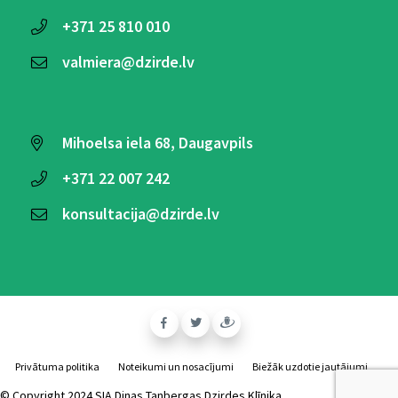
+371
25 810 010
valmiera@dzirde.lv
Mihoelsa iela 68, Daugavpils
+371
22 007 242
konsultacija@dzirde.lv
Privātuma politika
Noteikumi un nosacījumi
Biežāk uzdotie jautājumi
© Copyright 2024 SIA Dinas Tanbergas Dzirdes Klīnika