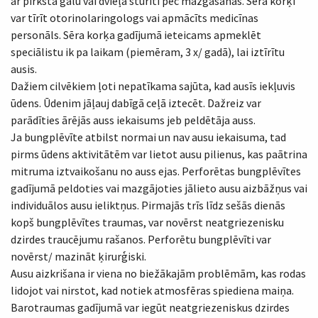
ar pirksta galu vai dvieļa stūrīti pēc mazgāšanās. Sēra korķi
var tīrīt otorinolaringologs vai apmācīts medicīnas
personāls. Sēra korķa gadījumā ieteicams apmeklēt
speciālistu ik pa laikam (piemēram, 3 x/ gadā), lai iztīrītu
ausis.
Dažiem cilvēkiem ļoti nepatīkama sajūta, kad ausīs iekļuvis
ūdens. Ūdenim jāļauj dabīgā ceļā iztecēt. Dažreiz var
parādīties ārējās auss iekaisums jeb peldētāja auss.
Ja bungplēvīte atbilst normai un nav ausu iekaisuma, tad
pirms ūdens aktivitātēm var lietot ausu pilienus, kas paātrina
mitruma iztvaikošanu no auss ejas. Perforētas bungplēvītes
gadījumā peldoties vai mazgājoties jālieto ausu aizbāžņus vai
individuālos ausu ieliktņus. Pirmajās trīs līdz sešās dienās
kopš bungplēvītes traumas, var novērst neatgriezenisku
dzirdes traucējumu rašanos. Perforētu bungplēvīti var
novērst/ mazināt ķirurģiski.
Ausu aizkrišana ir viena no biežākajām problēmām, kas rodas
lidojot vai nirstot, kad notiek atmosfēras spiediena maiņa.
Barotraumas gadījumā var iegūt neatgriezeniskus dzirdes