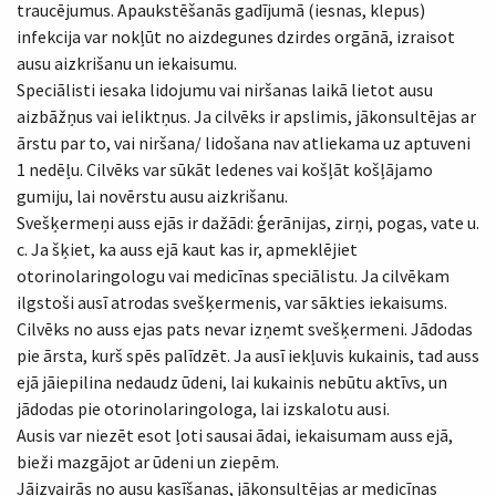
traucējumus. Apaukstēšanās gadījumā (iesnas, klepus)
infekcija var nokļūt no aizdegunes dzirdes orgānā, izraisot
ausu aizkrišanu un iekaisumu.
Speciālisti iesaka lidojumu vai niršanas laikā lietot ausu
aizbāžņus vai ieliktņus. Ja cilvēks ir apslimis, jākonsultējas ar
ārstu par to, vai niršana/ lidošana nav atliekama uz aptuveni
1 nedēļu. Cilvēks var sūkāt ledenes vai košļāt košļājamo
gumiju, lai novērstu ausu aizkrišanu.
Svešķermeņi auss ejās ir dažādi: ģerānijas, zirņi, pogas, vate u.
c. Ja šķiet, ka auss ejā kaut kas ir, apmeklējiet
otorinolaringologu vai medicīnas speciālistu. Ja cilvēkam
ilgstoši ausī atrodas svešķermenis, var sākties iekaisums.
Cilvēks no auss ejas pats nevar izņemt svešķermeni. Jādodas
pie ārsta, kurš spēs palīdzēt. Ja ausī iekļuvis kukainis, tad auss
ejā jāiepilina nedaudz ūdeni, lai kukainis nebūtu aktīvs, un
jādodas pie otorinolaringologa, lai izskalotu ausi.
Ausis var niezēt esot ļoti sausai ādai, iekaisumam auss ejā,
bieži mazgājot ar ūdeni un ziepēm.
Jāizvairās no ausu kasīšanas, jākonsultējas ar medicīnas