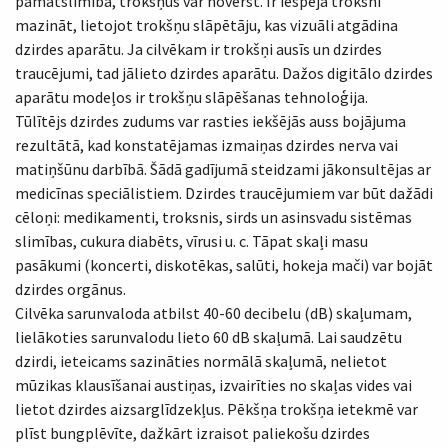
pamatslimība, trokšņus var novērst. Ir iespēja troksni
mazināt, lietojot trokšņu slāpētāju, kas vizuāli atgādina
dzirdes aparātu. Ja cilvēkam ir trokšņi ausīs un dzirdes
traucējumi, tad jālieto dzirdes aparātu. Dažos digitālo dzirdes
aparātu modeļos ir trokšņu slāpēšanas tehnoloģija.
Tūlītējs dzirdes zudums var rasties iekšējās auss bojājuma
rezultātā, kad konstatējamas izmaiņas dzirdes nerva vai
matiņšūnu darbībā. Šādā gadījumā steidzami jākonsultējas ar
medicīnas speciālistiem. Dzirdes traucējumiem var būt dažādi
cēloņi: medikamenti, troksnis, sirds un asinsvadu sistēmas
slimības, cukura diabēts, vīrusi u. c. Tāpat skaļi masu
pasākumi (koncerti, diskotēkas, salūti, hokeja mači) var bojāt
dzirdes orgānus.
Cilvēka sarunvaloda atbilst 40-60 decibelu (dB) skaļumam,
lielākoties sarunvalodu lieto 60 dB skaļumā. Lai saudzētu
dzirdi, ieteicams sazināties normālā skaļumā, nelietot
mūzikas klausīšanai austiņas, izvairīties no skaļas vides vai
lietot dzirdes aizsarglīdzekļus. Pēkšņa trokšņa ietekmē var
plīst bungplēvīte, dažkārt izraisot paliekošu dzirdes