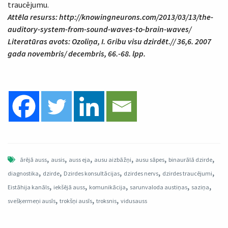
traucējumu.
Attēla resurss:
http://knowingneurons.com/2013/03/13/the-
auditory-system-from-sound-waves-to-brain-waves/
Literatūras avots: Ozoliņa, I. Gribu visu dzirdēt.// 36,6. 2007
gada novembris/ decembris, 66.-68. lpp.
,
,
,
,
,
,
ārējā auss
ausis
auss eja
ausu aizbāžņi
ausu sāpes
binaurālā dzirde
,
,
,
,
,
diagnostika
dzirde
Dzirdes konsultācijas
dzirdes nervs
dzirdes traucējumi
,
,
,
,
,
Eistāhija kanāls
iekšējā auss
komunikācija
sarunvaloda austiņas
saziņa
,
,
,
svešķermeņi ausīs
trokšņi ausīs
troksnis
vidusauss