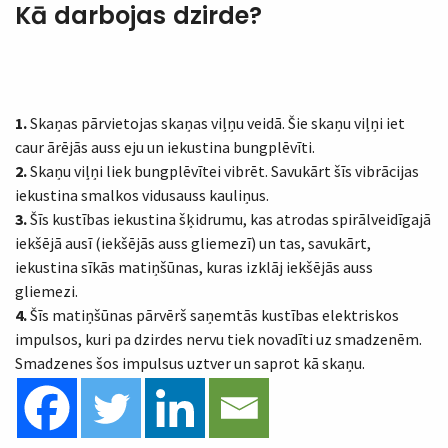
Kā darbojas dzirde?
1.
Skaņas pārvietojas skaņas viļņu veidā. Šie skaņu viļņi iet
caur ārējās auss eju un iekustina bungplēvīti.
2.
Skaņu viļņi liek bungplēvītei vibrēt. Savukārt šīs vibrācijas
iekustina smalkos vidusauss kauliņus.
3.
Šīs kustības iekustina šķidrumu, kas atrodas spirālveidīgajā
iekšējā ausī (iekšējās auss gliemezī) un tas, savukārt,
iekustina sīkās matiņšūnas, kuras izklāj iekšējās auss
gliemezi.
4.
Šīs matiņšūnas pārvērš saņemtās kustības elektriskos
impulsos, kuri pa dzirdes nervu tiek novadīti uz smadzenēm.
Smadzenes šos impulsus uztver un saprot kā skaņu.