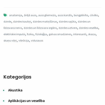
,
,
,
,
,
,
anatomija
ārējā auss
auss gliemezis
auss kanāls
bungplēvīte
cilvēks
,
,
,
,
dzirde
dzirdes kauliņi
dzirdes matiņšūnas
dzirdes sajūta
dzirdes un
,
,
,
,
līdzsvara nervs
dzirdes un līdzsvara orgāns
dzirdes uztvere
dzirdes veselība
,
,
,
,
,
,
elektriskie impulsi
fizika
fizioloģija
galvas smadzenes
interesanti
skaņa
,
,
skaņu viļņi
vibrācija
vidusauss
Kategorijas
Akustika
Aplikācijas un veselība