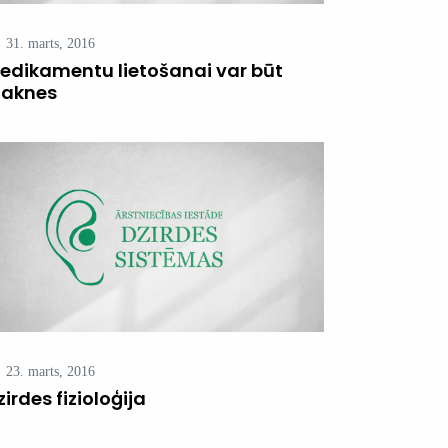
31. marts, 2016
edikamentu lietošanai var būt
laknes
23. marts, 2016
zirdes fizioloģija