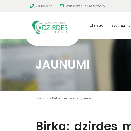
20306077
konsultacija@dzirde.lv
SĀKUMS
E-VEIKALS
JAUNUMI
Sākums
»
Birka: dzirdes matiņšūnas
Birka:
dzirdes 