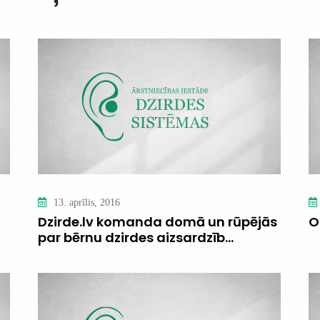
13. aprīlis, 2016
Dzirde.lv komanda domā un rūpējās
O
par bērnu dzirdes aizsardzīb...