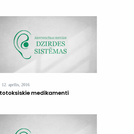
12. aprīlis, 2016
totoksiskie medikamenti