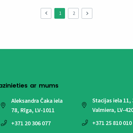
1
2
azinieties ar mums
Stacijas iela 11,
Aleksandra Čaka iela
Valmiera, LV-42
78, Rīga, LV-1011
+371
25 810 010
+371
20 306 077