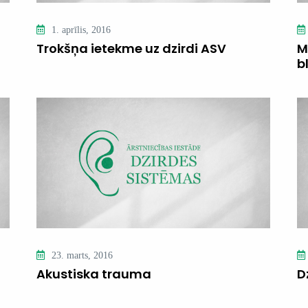
1. aprīlis, 2016
Trokšņa ietekme uz dzirdi ASV
M
b
23. marts, 2016
Akustiska trauma
D