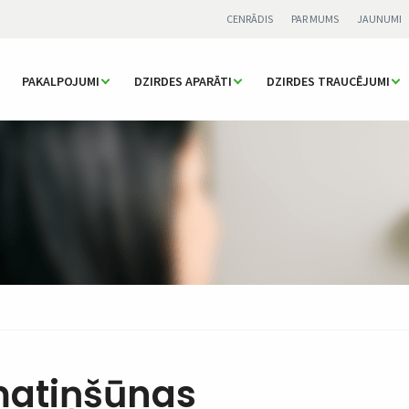
CENRĀDIS
PAR MUMS
JAUNUMI
PAKALPOJUMI
DZIRDES APARĀTI
DZIRDES TRAUCĒJUMI
matiņšūnas