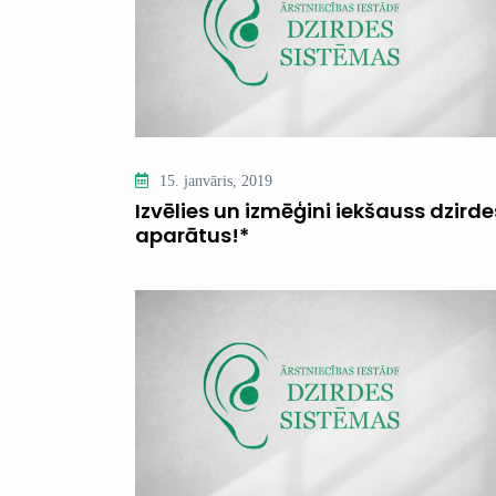
15. janvāris, 2019
Izvēlies un izmēģini iekšauss dzirde
aparātus!*