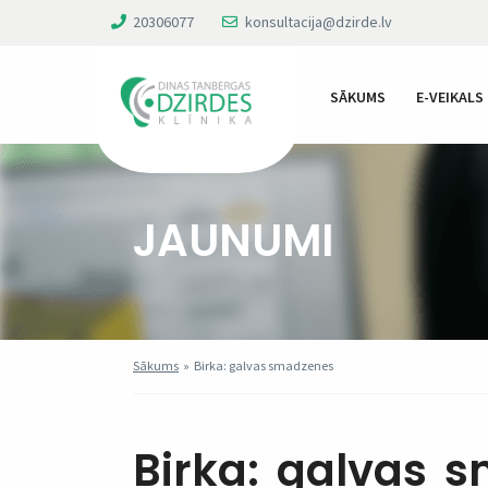
20306077
konsultacija@dzirde.lv
SĀKUMS
E-VEIKALS
JAUNUMI
Sākums
»
Birka: galvas smadzenes
Birka:
galvas 