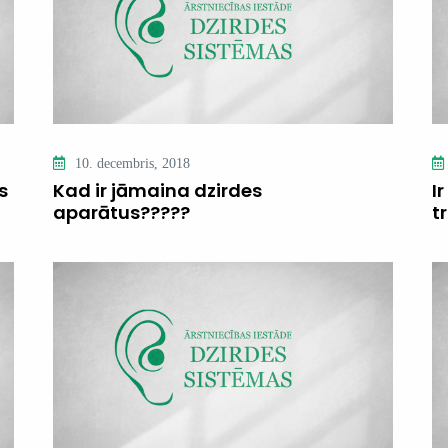
10. decembris, 2018
s
Kad ir jāmaina dzirdes
I
aparātus?????
t