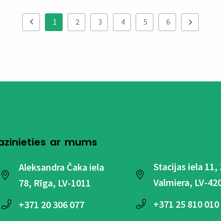
1
2
3
4
5
6
azinieties ar mums
Stacijas iela 11,
Aleksandra Čaka iela
Valmiera, LV-42
78, Rīga, LV-1011
+371
25 810 010
+371
20 306 077