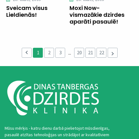
Sveicam visus
Moxi Now-
Lieldienās!
vismazākie dzirdes
aparāti pasaulē!
1
2
3
20
21
22
...
Mūsu mērķis - katru dienu darbā pielietojot mūsdienīgas,
pasaulē atzītas tehnoloģijas un strādājot ar kvalitatīviem