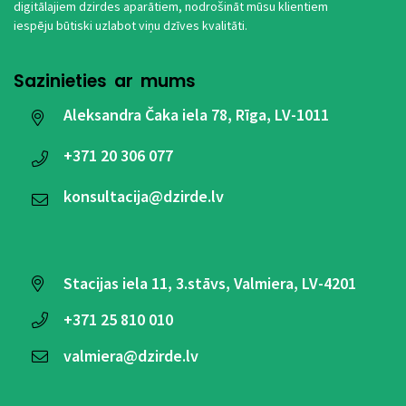
digitālajiem dzirdes aparātiem, nodrošināt mūsu klientiem
iespēju būtiski uzlabot viņu dzīves kvalitāti.
Sazinieties ar mums
Aleksandra Čaka iela 78, Rīga, LV-1011
+371
20 306 077
konsultacija@dzirde.lv
Stacijas iela 11, 3.stāvs, Valmiera, LV-4201
+371
25 810 010
valmiera@dzirde.lv