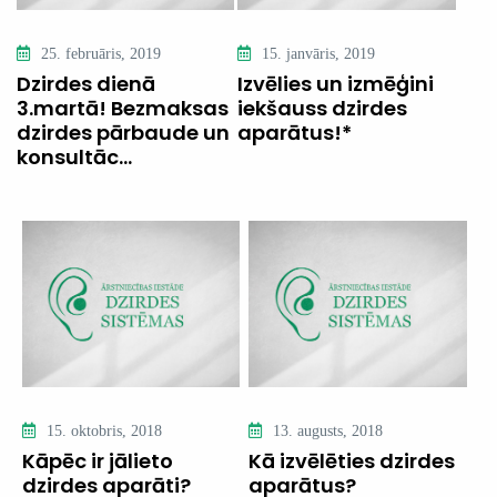
25. februāris, 2019
15. janvāris, 2019
Dzirdes dienā
Izvēlies un izmēģini
3.martā! Bezmaksas
iekšauss dzirdes
dzirdes pārbaude un
aparātus!*
konsultāc...
15. oktobris, 2018
13. augusts, 2018
Kāpēc ir jālieto
Kā izvēlēties dzirdes
dzirdes aparāti?
aparātus?