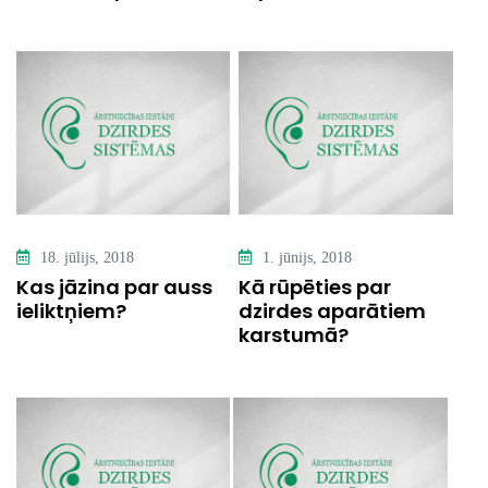
18. jūlijs, 2018
1. jūnijs, 2018
Kas jāzina par auss
Kā rūpēties par
ieliktņiem?
dzirdes aparātiem
karstumā?