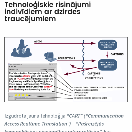
Tehnoloģiskie risinājumi
indivīdiem ar dzirdes
traucējumiem
Izgudrota jauna tehnoloģija
“CART” (“Communication
Access Realtime Translation”) – “Pašreizējās
komunikācijas pieejamības interpretācija”
, kas