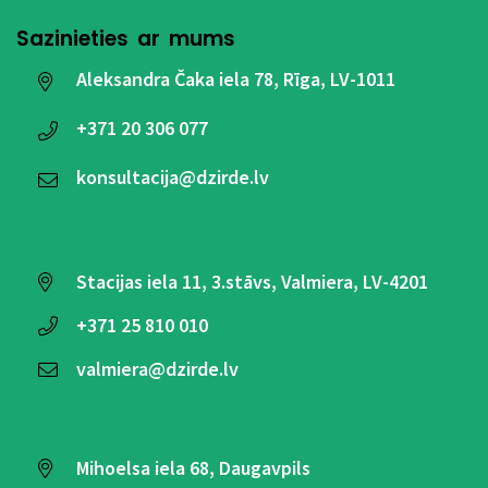
Sazinieties ar mums
Aleksandra Čaka iela 78, Rīga, LV-1011
+371
20 306 077
konsultacija@dzirde.lv
Stacijas iela 11, 3.stāvs, Valmiera, LV-4201
+371
25 810 010
valmiera@dzirde.lv
Mihoelsa iela 68, Daugavpils