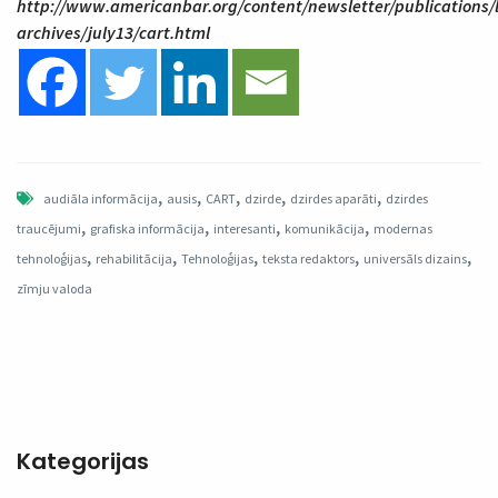
http://www.americanbar.org/content/newsletter/publications
archives/july13/cart.html
,
,
,
,
,
audiāla informācija
ausis
CART
dzirde
dzirdes aparāti
dzirdes
,
,
,
,
traucējumi
grafiska informācija
interesanti
komunikācija
modernas
,
,
,
,
,
tehnoloģijas
rehabilitācija
Tehnoloģijas
teksta redaktors
universāls dizains
zīmju valoda
Kategorijas