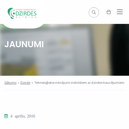
JAUNUMI
Sākums
»
Dzirde
»
Tehnoloģiskie risinājumi indivīdiem ar dzirdes traucējumiem
4. aprīlis, 2016