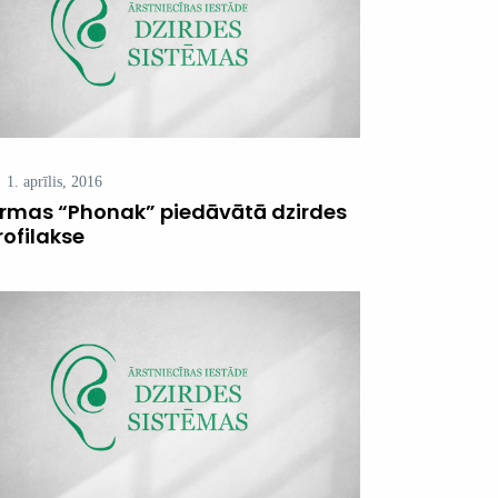
1. aprīlis, 2016
irmas “Phonak” piedāvātā dzirdes
rofilakse