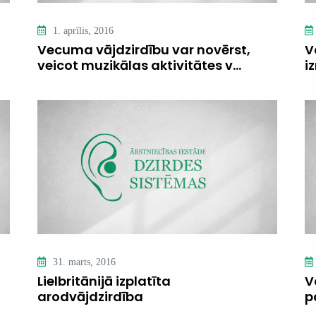
1. aprīlis, 2016
Vecuma vājdzirdību var novērst,
V
veicot muzikālas aktivitātes v...
iz
31. marts, 2016
Lielbritānijā izplatīta
V
arodvājdzirdība
p