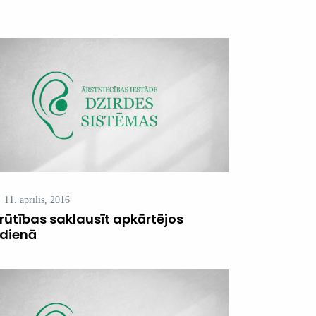
11. aprīlis, 2016
rūtības saklausīt apkārtējos
kdienā