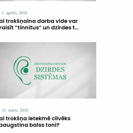
1. aprīlis, 2016
ai trokšņaina darba vide var
raisīt ”tinnitus” un dzirdes t...
31. marts, 2016
ai trokšņa ietekmē cilvēks
aaugstina balss toni?