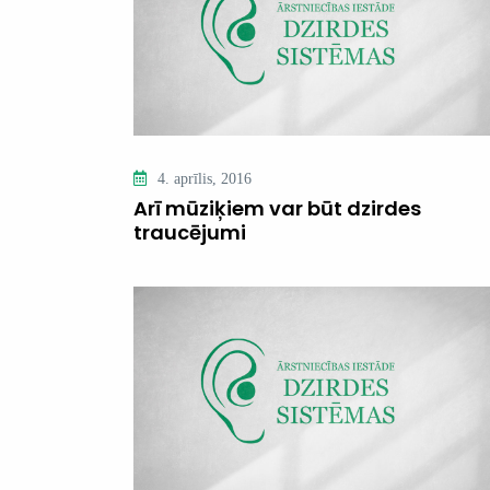
4. aprīlis, 2016
Arī mūziķiem var būt dzirdes
traucējumi