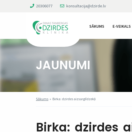
20306077
konsultacija@dzirde.lv
SĀKUMS
E-VEIKALS
JAUNUMI
Sākums
»
Birka: dzirdes aizsarglīdzekļi
Birka:
dzirdes a