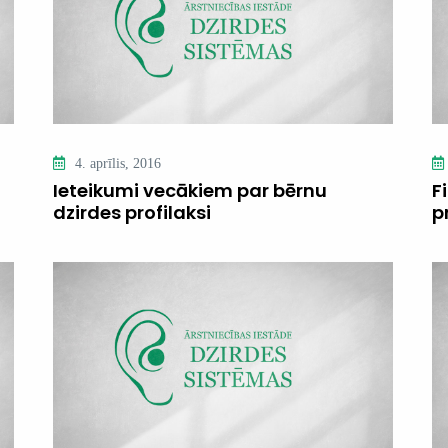
4. aprīlis, 2016
Ieteikumi vecākiem par bērnu
F
dzirdes profilaksi
p