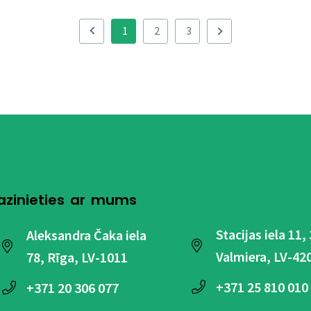
1
2
3
azinieties ar mums
Stacijas iela 11,
Aleksandra Čaka iela
Valmiera, LV-42
78, Rīga, LV-1011
+371
25 810 010
+371
20 306 077