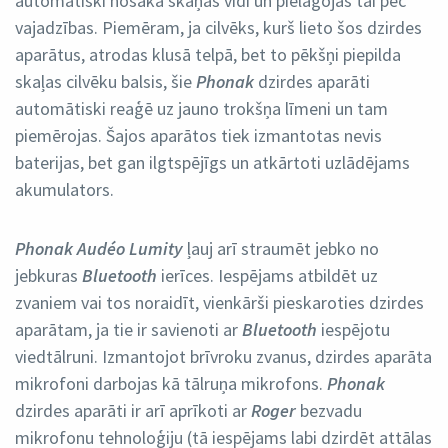
automātiski nosaka skaņas vidi un pielāgojas tai pēc
vajadzības. Piemēram, ja cilvēks, kurš lieto šos dzirdes
aparātus, atrodas klusā telpā, bet to pēkšņi piepilda
skaļas cilvēku balsis, šie
Phonak
dzirdes aparāti
automātiski reaģē uz jauno trokšņa līmeni un tam
piemērojas. Šajos aparātos tiek izmantotas nevis
baterijas, bet gan ilgtspējīgs un atkārtoti uzlādējams
akumulators.
Phonak Audéo Lumity
ļauj arī straumēt jebko no
jebkuras
Bluetooth
ierīces. Iespējams atbildēt uz
zvaniem vai tos noraidīt, vienkārši pieskaroties dzirdes
aparātam, ja tie ir savienoti ar
Bluetooth
iespējotu
viedtālruni. Izmantojot brīvroku zvanus, dzirdes aparāta
mikrofoni darbojas kā tālruņa mikrofons.
Phonak
dzirdes aparāti ir arī aprīkoti ar
Roger
bezvadu
mikrofonu tehnoloģiju (tā iespējams labi dzirdēt attālas