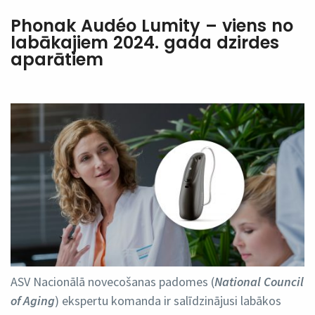
Phonak Audéo Lumity – viens no
labākajiem 2024. gada dzirdes
aparātiem
ASV Nacionālā novecošanas padomes (
National Council
of Aging
) ekspertu komanda ir salīdzinājusi labākos