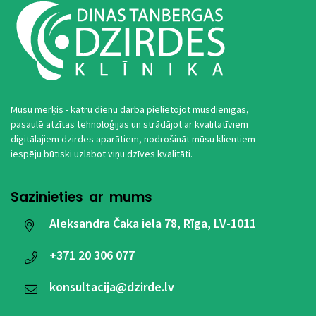
Mūsu mērķis - katru dienu darbā pielietojot mūsdienīgas,
pasaulē atzītas tehnoloģijas un strādājot ar kvalitatīviem
digitālajiem dzirdes aparātiem, nodrošināt mūsu klientiem
iespēju būtiski uzlabot viņu dzīves kvalitāti.
Sazinieties ar mums
Aleksandra Čaka iela 78, Rīga, LV-1011
+371
20 306 077
konsultacija@dzirde.lv