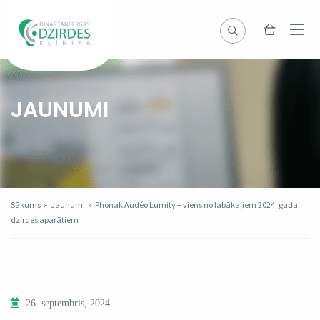
JAUNUMI
Sākums
»
Jaunumi
»
Phonak Audéo Lumity – viens no labākajiem 2024. gada
dzirdes aparātiem
26. septembris, 2024