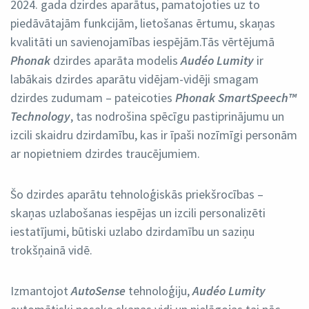
2024. gada dzirdes aparātus, pamatojoties uz to
piedāvātajām funkcijām, lietošanas ērtumu, skaņas
kvalitāti un savienojamības iespējām.Tās vērtējumā
Phonak
dzirdes aparāta modelis
Audéo Lumity
ir
labākais dzirdes aparātu vidējam-vidēji smagam
dzirdes zudumam – pateicoties
Phonak SmartSpeech™
Technology
, tas nodrošina spēcīgu pastiprinājumu un
izcili skaidru dzirdamību, kas ir īpaši nozīmīgi personām
ar nopietniem dzirdes traucējumiem.
Šo dzirdes aparātu tehnoloģiskās priekšrocības –
skaņas uzlabošanas iespējas un izcili personalizēti
iestatījumi, būtiski uzlabo dzirdamību un saziņu
trokšņainā vidē.
Izmantojot
AutoSense
tehnoloģiju,
Audéo Lumity