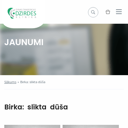
JAUNUMI
Sākums
»
Birka: slikta dūša
Birka:
slikta dūša