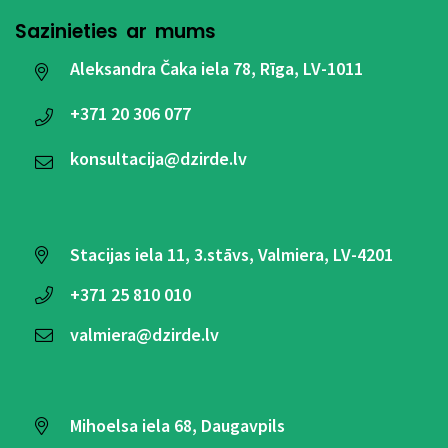
Sazinieties ar mums
Aleksandra Čaka iela 78, Rīga, LV-1011
+371
20 306 077
konsultacija@dzirde.lv
Stacijas iela 11, 3.stāvs, Valmiera, LV-4201
+371
25 810 010
valmiera@dzirde.lv
Mihoelsa iela 68, Daugavpils