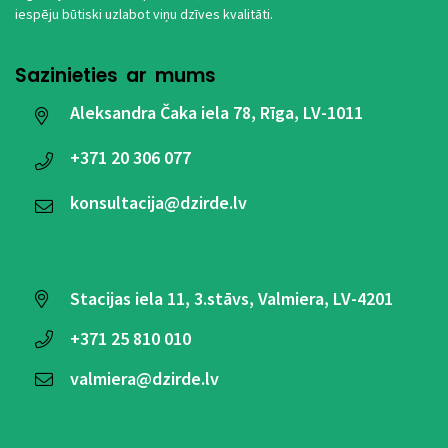
iespēju būtiski uzlabot viņu dzīves kvalitāti.
Sazinieties ar mums
Aleksandra Čaka iela 78, Rīga, LV-1011
+371
20 306 077
konsultacija@dzirde.lv
Stacijas iela 11, 3.stāvs, Valmiera, LV-4201
+371
25 810 010
valmiera@dzirde.lv