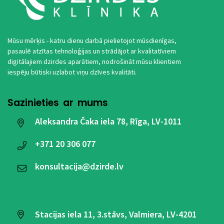
Mūsu mērķis - katru dienu darbā pielietojot mūsdienīgas,
pasaulē atzītas tehnoloģijas un strādājot ar kvalitatīviem
digitālajiem dzirdes aparātiem, nodrošināt mūsu klientiem
iespēju būtiski uzlabot viņu dzīves kvalitāti.
Sazinieties ar mums
Aleksandra Čaka iela 78, Rīga, LV-1011
+371
20 306 077
konsultacija@dzirde.lv
Stacijas iela 11, 3.stāvs, Valmiera, LV-4201