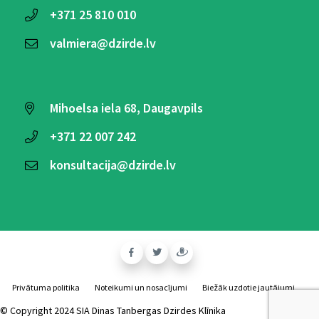
+371
25 810 010
valmiera@dzirde.lv
Mihoelsa iela 68, Daugavpils
+371
22 007 242
konsultacija@dzirde.lv
Privātuma politika
Noteikumi un nosacījumi
Biežāk uzdotie jautājumi
© Copyright 2024 SIA Dinas Tanbergas Dzirdes Klīnika