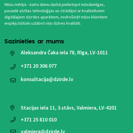
Mūsu mērķis - katru dienu darbā pielietojot mūsdienīgas,
pasaulē atzītas tehnoloģijas un strādājot ar kvalitatīviem
digitālajiem dzirdes aparātiem, nodrošināt mūsu klientiem
iespēju būtiski uzlabot viņu dzīves kvalitāti.
Sazinieties ar mums
Aleksandra Čaka iela 78, Rīga, LV-1011
+371
20 306 077
konsultacija@dzirde.lv
Stacijas iela 11, 3.stāvs, Valmiera, LV-4201
+371
25 810 010
valmiera@dzirde.lv