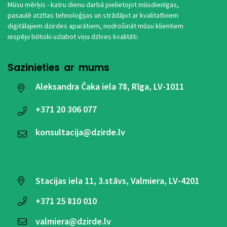
Mūsu mērķis - katru dienu darbā pielietojot mūsdienīgas,
pasaulē atzītas tehnoloģijas un strādājot ar kvalitatīviem
digitālajiem dzirdes aparātiem, nodrošināt mūsu klientiem
iespēju būtiski uzlabot viņu dzīves kvalitāti.
Sazinieties ar mums
Aleksandra Čaka iela 78, Rīga, LV-1011
+371
20 306 077
konsultacija@dzirde.lv
Stacijas iela 11, 3.stāvs, Valmiera, LV-4201
+371
25 810 010
valmiera@dzirde.lv