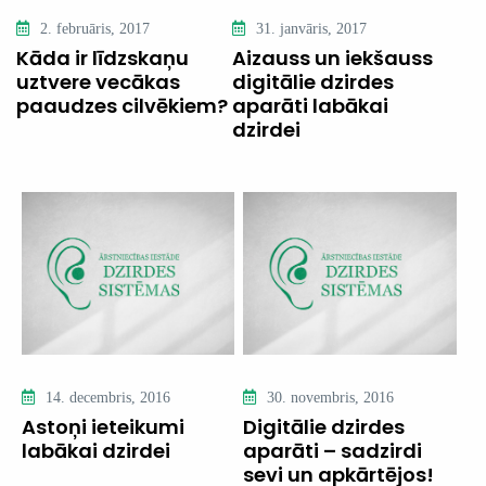
2. februāris, 2017
31. janvāris, 2017
Kāda ir līdzskaņu
Aizauss un iekšauss
uztvere vecākas
digitālie dzirdes
paaudzes cilvēkiem?
aparāti labākai
dzirdei
14. decembris, 2016
30. novembris, 2016
Astoņi ieteikumi
Digitālie dzirdes
labākai dzirdei
aparāti – sadzirdi
sevi un apkārtējos!