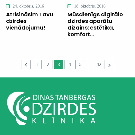
24. oktobris, 2016
18. oktobris, 2016
Atrisināsim Tavu
Mūsdienīgs digitālo
dzirdes
dzirdes aparātu
vienādojumu!
dizains: estētika,
komfort...
1
2
3
4
5
42
...