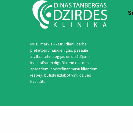
S
Mūsu mērķis - katru dienu darbā
pielietojot mūsdienīgas, pasaulē
atzītas tehnoloģijas un strādājot ar
kvalitatīviem digitālajiem dzirdes
aparātiem, nodrošināt mūsu klientiem
iespēju būtiski uzlabot viņu dzīves
kvalitāti.
Privātuma politika
Noteikum