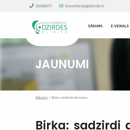
20306077
konsultacija@dzirde.lv
SĀKUMS
E-VEIKALS
JAUNUMI
Sākums
»
Birka: sadzirdi atvasaru
Birka:
sadzirdi 