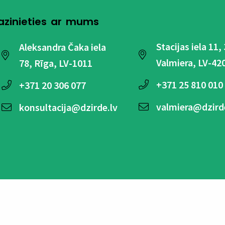
azinieties ar mums
Stacijas iela 11,
Aleksandra Čaka iela
Valmiera, LV-42
78, Rīga, LV-1011
+371
25 810 010
+371
20 306 077
valmiera@dzird
konsultacija@dzirde.lv
© Copyright 2024 SIA Dinas 
i un nosacījumi
Biežāk uzdotie jautājumi