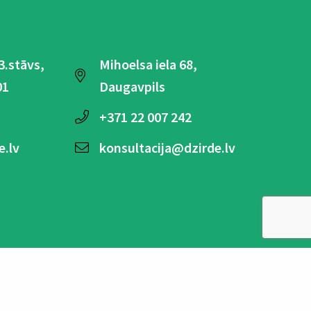
 3.stāvs,
Mihoelsa iela 68,
01
Daugavpils
+371
22 007 242
e.lv
konsultacija@dzirde.lv
Tanbergas Dzirdes Klīnika