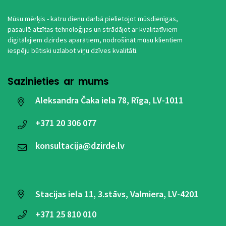
Mūsu mērķis - katru dienu darbā pielietojot mūsdienīgas,
pasaulē atzītas tehnoloģijas un strādājot ar kvalitatīviem
digitālajiem dzirdes aparātiem, nodrošināt mūsu klientiem
iespēju būtiski uzlabot viņu dzīves kvalitāti.
Sazinieties ar mums
Aleksandra Čaka iela 78, Rīga, LV-1011
+371
20 306 077
konsultacija@dzirde.lv
Stacijas iela 11, 3.stāvs, Valmiera, LV-4201
+371
25 810 010