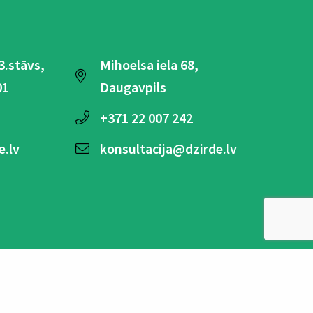
 3.stāvs,
Mihoelsa iela 68,
01
Daugavpils
+371
22 007 242
e.lv
konsultacija@dzirde.lv
Tanbergas Dzirdes Klīnika