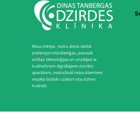
S
Mūsu mērķis - katru dienu darbā
pielietojot mūsdienīgas, pasaulē
atzītas tehnoloģijas un strādājot ar
kvalitatīviem digitālajiem dzirdes
aparātiem, nodrošināt mūsu klientiem
iespēju būtiski uzlabot viņu dzīves
kvalitāti.
Privātuma politika
Noteikum