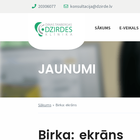
20306077
konsultacija@dzirde.lv
SĀKUMS
E-VEIKALS
JAUNUMI
Sākums
»
Birka: ekrāns
Birka:
ekrāns