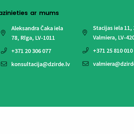
azinieties ar mums
Stacijas iela 11,
Aleksandra Čaka iela
Valmiera, LV-42
78, Rīga, LV-1011
+371
25 810 010
+371
20 306 077
valmiera@dzird
konsultacija@dzirde.lv
© Copyright 2024 SIA Dinas 
i un nosacījumi
Biežāk uzdotie jautājumi