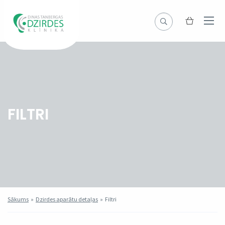
FILTRI
Sākums
»
Dzirdes aparātu detaļas
»
Filtri