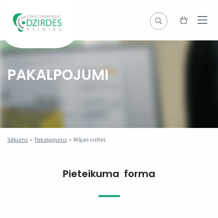
PAKALPOJUMI
Sākums
»
Pakalpojums
»
Mājas vizītes
Pieteikuma forma