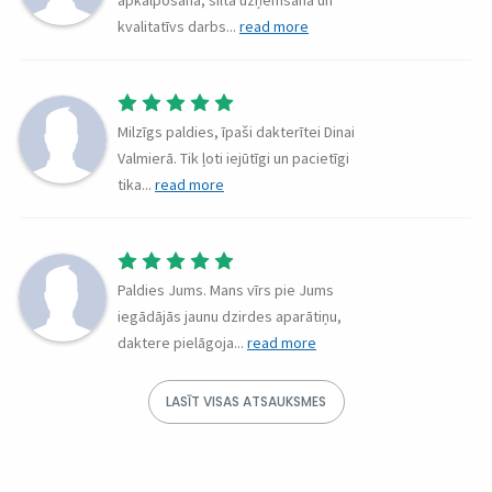
apkalpošana, silta uzņemšana un
kvalitatīvs darbs
...
read more
Milzīgs paldies, īpaši dakterītei Dinai
Valmierā. Tik ļoti iejūtīgi un pacietīgi
tika
...
read more
Paldies Jums. Mans vīrs pie Jums
iegādājās jaunu dzirdes aparātiņu,
daktere pielāgoja
...
read more