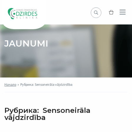
JAUNUMI
Начало
»
Рубрика: Sensoneirāla vājdzirdība
Рубрика:
Sensoneirāla
vājdzirdība