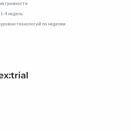
ия громкости
1-4 недель
 уровни технологий по неделям
x:trial