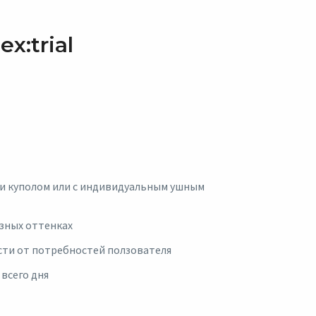
x:trial
 и куполом или с индивидуальным ушным
азных оттенках
сти от потребностей ползователя
 всего дня