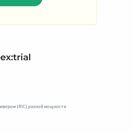
x:trial
сивером (RIC) разной мощности