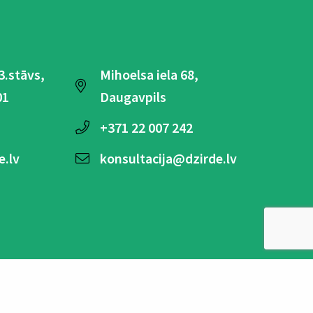
 3.stāvs,
Mihoelsa iela 68,
01
Daugavpils
+371
22 007 242
e.lv
konsultacija@dzirde.lv