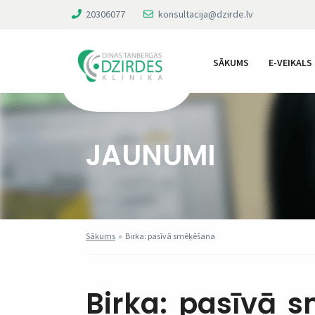
20306077
konsultacija@dzirde.lv
SĀKUMS
E-VEIKALS
JAUNUMI
Sākums
»
Birka: pasīvā smēķēšana
Birka:
pasīvā 