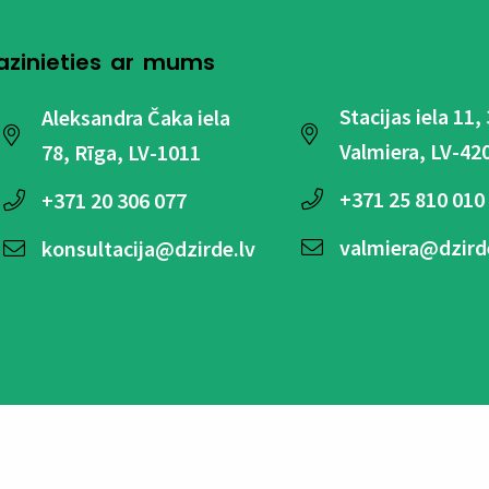
azinieties ar mums
Stacijas iela 11,
Aleksandra Čaka iela
Valmiera, LV-42
78, Rīga, LV-1011
+371
25 810 010
+371
20 306 077
valmiera@dzird
konsultacija@dzirde.lv