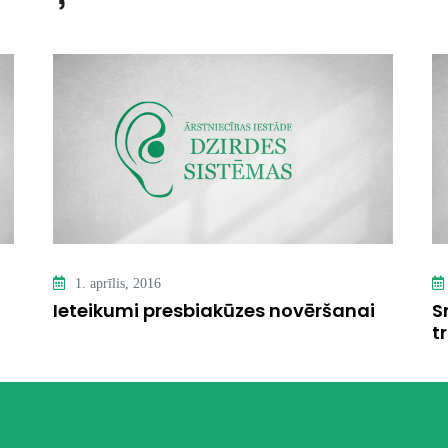
1. aprīlis, 2016
Ieteikumi presbiakūzes novēršanai
S
t